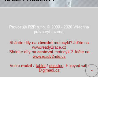
Provozuje R2R s.r.o. © 2009 - 2026 Všechna
práva vyhrazena.
Sháníte díly na
závodní
motocykl? Jděte na
www.ready2race.cz
Sháníte díly na
cestovní
motocykl? Jděte na
www.ready2ride.cz
Verze
mobil
/
tablet
/
desktop
. Enjoyed with
Digimadi.cz