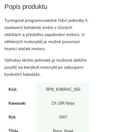
Popis produktu
Tuningové programovatelné řídící jednotky k
nastavení bohatosti směsi v různých
otáčkách a předstihu zapalování motoru. U
některých motocyklů je možné posunout
hranici otáček motoru.
Výhodou těchto jednotek je možnost dalšího
použití na kterýkoli motocykl po zakoupení
konkrétní kabeláže.
Kód:
RPB_KRBRAC_050
Kawasaki
ZX-10R Ninja
Rok
2007
Třída
Race, Road