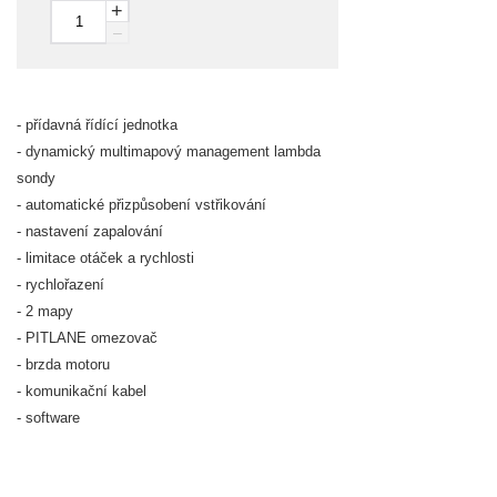
+
–
- přídavná řídící jednotka
- dynamický multimapový management lambda
sondy
- automatické přizpůsobení vstřikování
- nastavení zapalování
- limitace otáček a rychlosti
- rychlořazení
- 2 mapy
- PITLANE omezovač
- brzda motoru
- komunikační kabel
- software