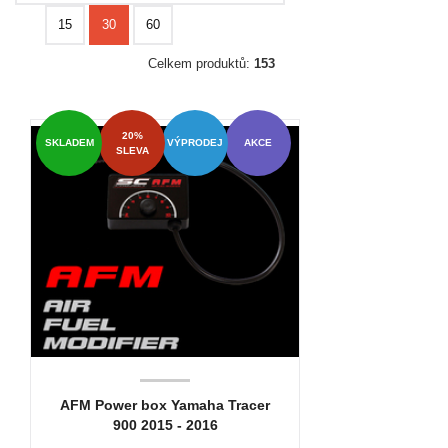
15
30
60
Celkem produktů:
153
20%
SKLADEM
VÝPRODEJ
AKCE
SLEVA
AFM Power box Yamaha Tracer
900 2015 - 2016