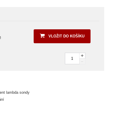
VLOŽIT DO KOŠÍKU
h
+
–
ent lambda sondy
ání