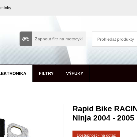
dmínky
Zapnout filtr na motocykl
LEKTRONIKA
FILTRY
VÝFUKY
Rapid Bike RACIN
Ninja 2004 - 2005
Dostupnost - na dotaz