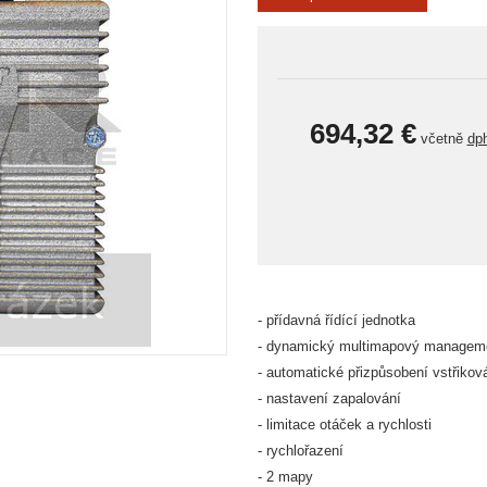
694,32 €
včetně
dp
- přídavná řídící jednotka
- dynamický multimapový managem
- automatické přizpůsobení vstřikov
- nastavení zapalování
- limitace otáček a rychlosti
- rychlořazení
- 2 mapy