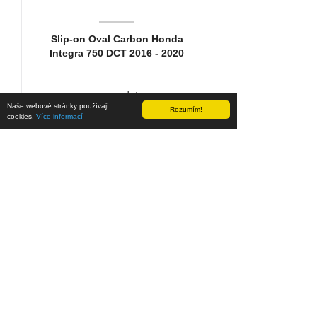
Slip-on Oval Carbon Honda
Integra 750 DCT 2016 - 2020
cena na dotaz
Naše webové stránky používají
Rozumím!
cookies.
Více informací
20%
SKLADEM
VÝPRODEJ
SLEVA