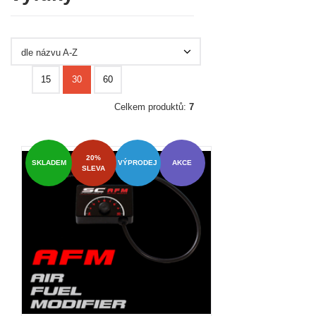
dle názvu A-Z
15
30
60
Celkem produktů:
7
20%
SKLADEM
VÝPRODEJ
AKCE
SLEVA