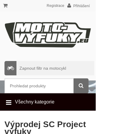
Registrace
Přihlášení
Zapnout filtr na motocykl
Všechny kategorie
Výprodej SC Project
výfuky